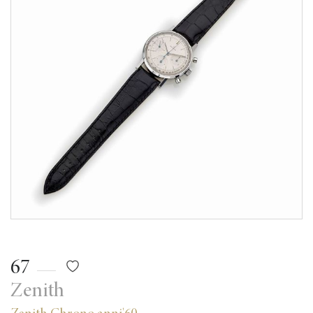
67
Zenith