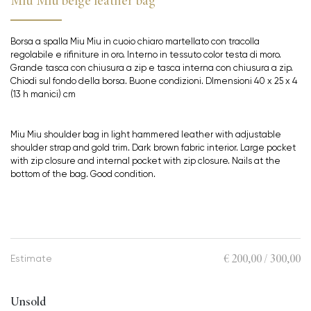
Miu Miu beige leather bag
Borsa a spalla Miu Miu in cuoio chiaro martellato con tracolla
regolabile e rifiniture in oro. Interno in tessuto color testa di moro.
Grande tasca con chiusura a zip e tasca interna con chiusura a zip.
Chiodi sul fondo della borsa. Buone condizioni. DImensioni 40 x 25 x 4
(13 h manici) cm
Miu Miu shoulder bag in light hammered leather with adjustable
shoulder strap and gold trim. Dark brown fabric interior. Large pocket
with zip closure and internal pocket with zip closure. Nails at the
bottom of the bag. Good condition.
€ 200,00 / 300,00
Estimate
Unsold