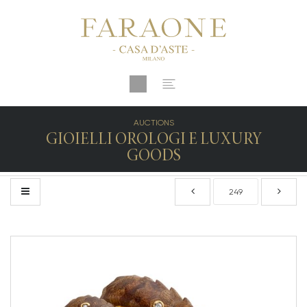
AUCTIONS
GIOIELLI OROLOGI E LUXURY
GOODS