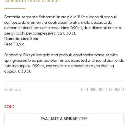
Sabbadini snake bracelet
Bracciale serpente Sabbadini in oro giallo 18 Kt e legno di padouk
composto da elementi snodati assemblati a molla decorato da
diamanti rotondi per complessivi circa 0,90 ct, due diamanti navette
per gli occhi per complessivi circa 0,30 ct.
Diametro circa 5 cm
Peso 110,61 g
Sabbadini 18 Kt yellow gold and padouk wood snake bracelet with
spring-assembled jointed elements decorated with round diamonds
totaling approx. 0,90 ct, two navette diamonds as eyes totaling
approx. 0,30 ct.
€ 11.000,00 / 13.000,00
Estimate
SOLD
EVALUATE A SIMILAR ITEM