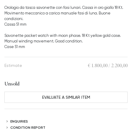
Orologio da tasca savonette con fasi lunari. Cassa in oro giallo 18 Kt.
Movimento meccanico a carica manuale fasi di luna. Buone
condizioni.
Cassa 51 mm
Savonette pocket watch with moon phase. 18 Kt yellow gold case.
Manual winding movement. Good condition.
Case 51 mm
€ 1.800,00 / 2.200,00
Estimate
Unsold
EVALUATE A SIMILAR ITEM
ENQUIRIES
CONDITION REPORT