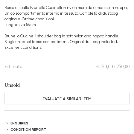
Borsa a spalla Brunello Cucinelli in nylon morbido e manico in nappa.
Unico scompartimento interno in tessuto. Completa di dustbag
originale. Ottime condizioni.
Lunghezza 55 cm
Brunello Cucinelli shoulder bag in soft nylon and nappa handle.
Single internal fabric compartment. Original dustbag included.
Excellent conditions.
€ 150,00 / 250,00
Estimate
Unsold
EVALUATE A SIMILAR ITEM
ENQUIRIES
CONDITION REPORT