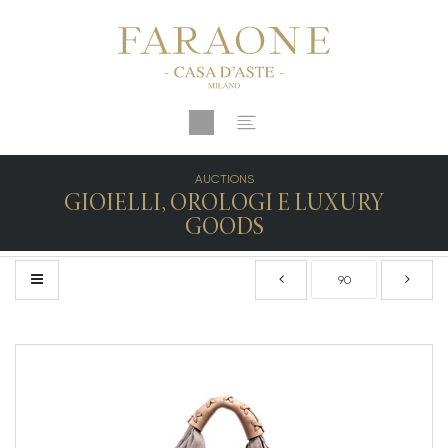
AUCTIONS
GIOIELLI, OROLOGI E LUXURY
GOODS