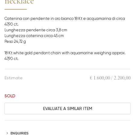
necklace
Catenina con pendente in oro bianco 18 Kt e acquamarina di circa
47,90 ct.
Lunghezza pendente circa 3,8 cm
Lunghezza catenina circa 45 cm
Peso 24,72 g
18 Kt white gold pendant chain with aquamarine weighing approx.
47,90 ct.
€ 1.600,00 / 2.200,00
Estimate
SOLD
EVALUATE A SIMILAR ITEM
ENQUIRIES