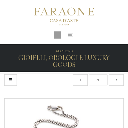
AUCTIONS
GIOIELLI, OROLOGI E LUXURY
GOODS