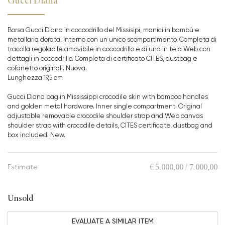
Gucci Diana
Borsa Gucci Diana in coccodrillo del Missisipi, manici in bambù e
metallaria dorata. Interno con un unico scompartimento. Completa di
tracolla regolabile amovibile in coccodrillo e di una in tela Web con
dettagli in coccodrillo. Completa di certificato CITES, dustbag e
cofanetto originali. Nuova.
Lunghezza 19,5 cm
Gucci Diana bag in Mississippi crocodile skin with bamboo handles
and golden metal hardware. Inner single compartment. Original
adjustable removable crocodile shoulder strap and Web canvas
shoulder strap with crocodile details, CITES certificate, dustbag and
box included. New.
€ 5.000,00 / 7.000,00
Estimate
Unsold
EVALUATE A SIMILAR ITEM