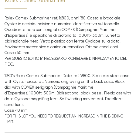
Rolex Comex Submariner
Rolex Comex Submariner, ref. 16800, anni '80. Cassa e bracciale
Oyster in acciaio. Incisione numerica identificativa sul fondello.
Quadrante nero con serigrafia COMEX (Compagnie Maritime
d'Expertises) e specifiche di profondità 1000ft- 300m. Lunetta
bidirezionale nera. Vetro plastica con lente Cyclope sulla data.
Movimento meccanico a carica automatica. Ottime condizioni.
Cassa 40 mm
PER QUESTO LOTTO E’ NECESSARIO RICHIEDERE L’INNALZAMENTO DEL
FIDO.
1980's Rolex Comex Submariner Date, ref. 16800. Stainless steel case
with Oyster bracelet. Numeric engraving on the back case. Black
dial with COMEX serigraph (Compagnie Maritime
d'Expertises).1000ft-300m. Bidirectional black bezel. Plexiglass with
date Cyclope magnifing lent. Self winding movement. Excellent
conditions.
Case 40 mm
FOR THIS LOT YOU NEED TO REQUEST AN INCREASE IN THE BIDDING
LIMIT.