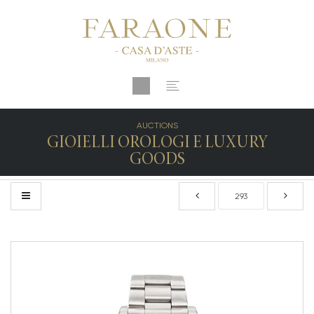
AUCTIONS
GIOIELLI OROLOGI E LUXURY
GOODS