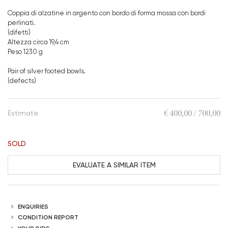
Coppia di alzatine in argento con bordo di forma mossa con bordi
perlinati.
(difetti)
Altezza circa 19,4 cm
Peso 1230 g
Pair of silver footed bowls.
(defects)
€ 400,00 / 700,00
Estimate
SOLD
EVALUATE A SIMILAR ITEM
ENQUIRIES
CONDITION REPORT