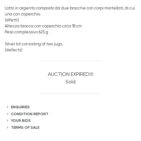
Lotto in argento composto da due brocche con corpi martellati, di cui
una con coperchio.
(difetti)
Altezza brocca con coperchio circa 18 cm
Peso complessivo 625 g
Silver lot consisting of two jugs.
(defects)
AUCTION EXPIRED!!!
Sold
ENQUIRIES
CONDITION REPORT
YOUR BIDS
TERMS OF SALE