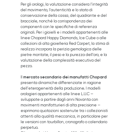
Per gli orologi, la valutazione considera l'integrità
del movimento, l'autenticità e lo stato di
conservazione della cassa, del quadrante e del
bracciale, nonché la corrispondenza dei
componenti con le specifiche di referenza
originali. Per i gioielli e i modelli appartenenti alle
linee Chopard Happy Diamonds, Ice Cube o alle
collezioni di alta gioielleria Red Carpet, la stima di
realizzo incorpora la perizia gemologica delle
pietre montate, il peso e la purezza dell'oro, e la
valutazione della complessità esecutiva del
pezzo.
mercato secondario dei manufatti Chopard
Il
presenta dinamiche differenziate in ragione
dell'eterogeneità della produzione. I modelli
orologieri appartenenti alle linee L.U.C —
sviluppate a partire dagli anni Novanta con
movimenti manifatturieri di alta precisione —
esprimono quotazioni sostenute tra i collezionisti
attenti alla qualità meccanica, in particolare per
le versioni con tourbillon, cronografo o calendario
perpetuo.