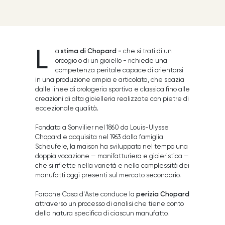
L
stima di Chopard -
a
che si trati di un
oroogio o di un gioiello - richiede una
competenza peritale capace di orientarsi
in una produzione ampia e articolata, che spazia
dalle linee di orologeria sportiva e classica fino alle
creazioni di alta gioielleria realizzate con pietre di
eccezionale qualità.
Fondata a Sonvilier nel 1860 da Louis-Ulysse
Chopard e acquisita nel 1963 dalla famiglia
Scheufele, la maison ha sviluppato nel tempo una
doppia vocazione — manifatturiera e gioieristica —
che si riflette nella varietà e nella complessità dei
manufatti oggi presenti sul mercato secondario.
perizia Chopard
Faraone Casa d'Aste conduce la
attraverso un processo di analisi che tiene conto
della natura specifica di ciascun manufatto.