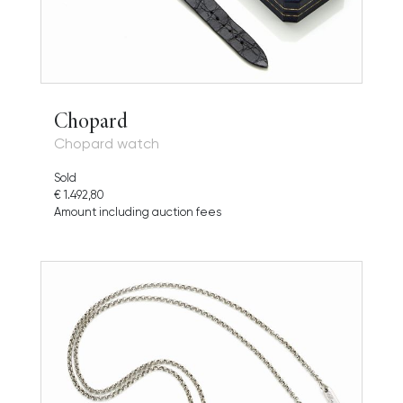
Chopard
Chopard watch
Sold
€ 1.492,80
Amount including auction fees