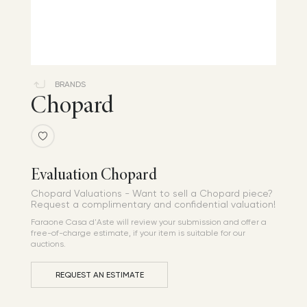
BRANDS
Chopard
Evaluation Chopard
Chopard Valuations - Want to sell a Chopard piece?
Request a complimentary and confidential valuation!
Faraone Casa d'Aste will review your submission and offer a
free-of-charge estimate, if your item is suitable for our
auctions.
REQUEST AN ESTIMATE