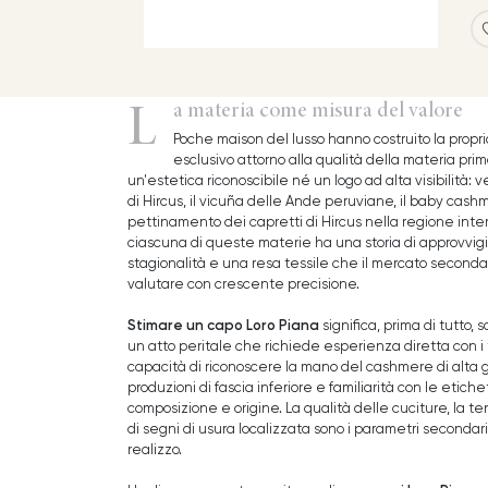
L
a materia come misura del valore
Poche maison del lusso hanno costruito la propri
esclusivo attorno alla qualità della materia pri
un'estetica riconoscibile né un logo ad alta visibilità:
di Hircus, il vicuña delle Ande peruviane, il baby cash
pettinamento dei capretti di Hircus nella regione inte
ciascuna di queste materie ha una storia di approvvi
stagionalità e una resa tessile che il mercato seconda
valutare con crescente precisione.
Stimare un capo Loro Piana
significa, prima di tutto, s
un atto peritale che richiede esperienza diretta con i 
capacità di riconoscere la mano del cashmere di alta 
produzioni di fascia inferiore e familiarità con le et
composizione e origine. La qualità delle cuciture, la t
di segni di usura localizzata sono i parametri secondari 
realizzo.