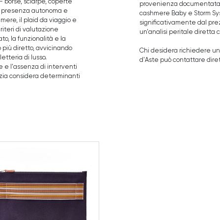
 borse, sciarpe, coperte
provenienza documentata e 
na presenza autonoma e
cashmere Baby e Storm Syst
ere, il plaid da viaggio e
significativamente dal prezzo
riteri di valutazione
un'analisi peritale dirett
to, la funzionalità e la
 più diretto, avvicinando
Chi desidera richiedere u
etteria di lusso.
d'Aste può contattare diret
e e l'assenza di interventi
rizia considera determinanti