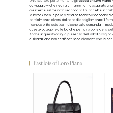
accessori Loro Piana
Un discorso a parte meritano gli
—
da viaggio — che negli ultimi anni hanno acquisito u
crescente sul mercato secondario. La Pochette in cashm
la borsa Open in pelle o tessuto tecnico rispondono a c
parzialmente diversi dal capo di abbigliamento: il forma
riconoscibilità estetica incidono sulla domanda in modo
queste categorie alle logiche peritali proprie della pell
Anche in questo caso, la presenza dell'imballo original
di riparazione non certificati sono elementi che la pe
Past lots of Loro Piana