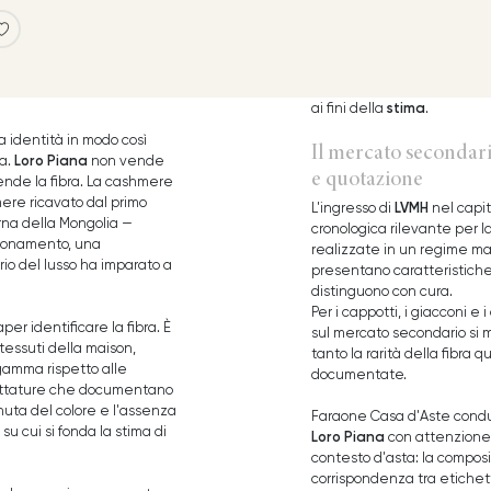
stima
ai fini della
.
a identità in modo così
Il mercato secondari
Loro Piana
ma.
non vende
e quotazione
 vende la fibra. La cashmere
mere ricavato dal primo
LVMH
L'ingresso di
nel capit
rna della Mongolia —
cronologica rilevante per la
gionamento, una
realizzate in un regime man
rio del lusso ha imparato a
presentano caratteristiche q
distinguono con cura.
Per i cappotti, i giacconi e
aper identificare la fibra. È
sul mercato secondario si 
tessuti della maison,
tanto la rarità della fibra q
gamma rispetto alle
documentate.
ichettature che documentano
enuta del colore e l'assenza
Faraone Casa d'Aste cond
su cui si fonda la stima di
Loro Piana
con attenzione 
contesto d'asta: la composiz
corrispondenza tra etichett