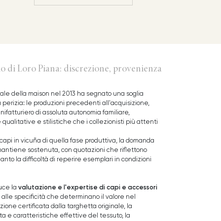
o di Loro Piana: discrezione, provenienza
ale della maison nel 2013 ha segnato una soglia
 perizia: le produzioni precedenti all'acquisizione,
ifatturiero di assoluta autonomia familiare,
ualitative e stilistiche che i collezionisti più attenti
 i capi in vicuña di quella fase produttiva, la domanda
mantiene sostenuta, con quotazioni che riflettono
uanto la difficoltà di reperire esemplari in condizioni
valutazione e l'expertise di capi e accessori
uce la
alle specificità che determinano il valore nel
ione certificata dalla targhetta originale, la
a e caratteristiche effettive del tessuto, la