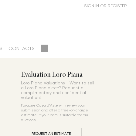
S
CONTACTS
Evaluation Loro Piana
Loro Piana Valuations - Want to sell
a Loro Piana piece? Request a
complimentary and confidential
valuation!
Faraone Casa d'Aste will review your
submission and offer a free-of-charge
estimate, if your item is suitable for our
auctions.
REQUEST AN ESTIMATE