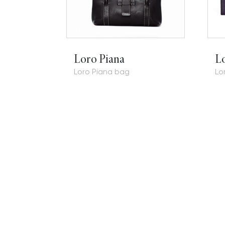
Loro Piana
L
Loro Piana bag
Lo