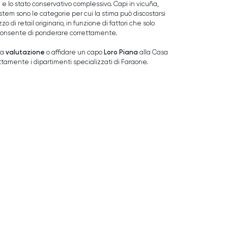
lo stato conservativo complessivo. Capi in vicuña,
em sono le categorie per cui la stima può discostarsi
 di retail originario, in funzione di fattori che solo
a consente di ponderare correttamente.
valutazione
Loro Piana
na
o affidare un capo
alla Casa
tamente i dipartimenti specializzati di Faraone.