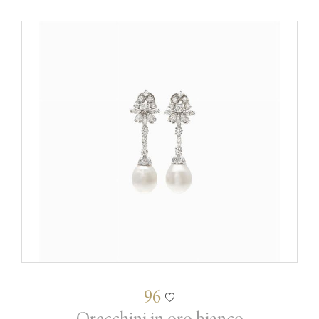
96
Orecchini in oro bianco