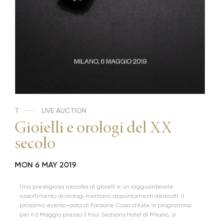
7
LIVE AUCTION
Gioielli e orologi del XX
secolo
MON
6 MAY 2019
Una prestigiosa raccolta di gioielli e un ragguardevole
assortimento di orologi meritano appuntamenti dedicati: il
prossimo evento-asta di Faraone Casa d’Aste in programma
per il 6 Maggio presso il Four Seasons Hotel di Milano, si