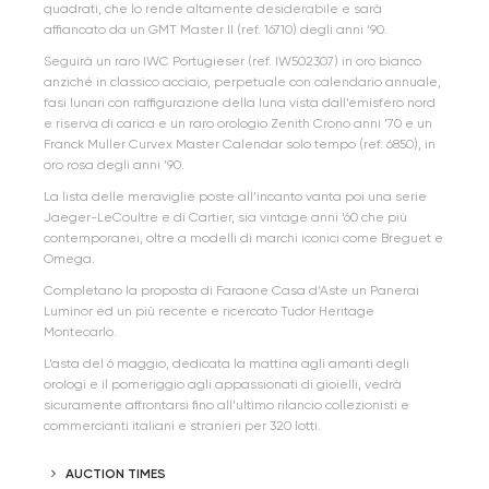
quadrati, che lo rende altamente desiderabile e sarà
affiancato da un GMT Master II (ref. 16710) degli anni ‘90.
Seguirà un raro IWC Portugieser (ref. IW502307) in oro bianco
anziché in classico acciaio, perpetuale con calendario annuale,
fasi lunari con raffigurazione della luna vista dall’emisfero nord
e riserva di carica e un raro orologio Zenith Crono anni ’70 e un
Franck Muller Curvex Master Calendar solo tempo (ref. 6850), in
oro rosa degli anni ’90.
La lista delle meraviglie poste all’incanto vanta poi una serie
Jaeger-LeCoultre e di Cartier, sia vintage anni ‘60 che più
contemporanei, oltre a modelli di marchi iconici come Breguet e
Omega.
Completano la proposta di Faraone Casa d’Aste un Panerai
Luminor ed un più recente e ricercato Tudor Heritage
Montecarlo.
L’asta del 6 maggio, dedicata la mattina agli amanti degli
orologi e il pomeriggio agli appassionati di gioielli, vedrà
sicuramente affrontarsi fino all’ultimo rilancio collezionisti e
commercianti italiani e stranieri per 320 lotti.
AUCTION TIMES