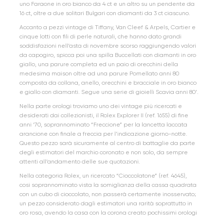
uno Faraone in oro bianco da 4 ct e un altro su un pendente da
16 ct, oltre a due solitari Bulgari con diamanti da 3 ct ciascuno.
Accanto a pezzi vintage di Tiffany, Van Cleef & Arpels, Cartier e
cinque lotti con fili di perle naturali, che hanno dato grandi
soddisfazioni nell’asta di novembre scorso raggiungendo valori
da capogiro, spicca poi una spilla Buccellati con diamanti in oro
giallo, una parure completa ed un paio di orecchini della
medesima maison oltre ad una parure Pomellato anni 80
composta da collana, anello, orecchini e bracciale in oro bianco
e giallo con diamanti. Segue una serie di gioielli Scavia anni 80’.
Nella parte orologi troviamo uno dei vintage più ricercati e
desiderati dai collezionisti, il Rolex Explorer II (ref. 1655) di fine
anni ‘70, soprannominato “Freccione” per la lancetta laccata
arancione con finale a freccia per l’indicazione giorno-notte.
Questo pezzo sarà sicuramente al centro di battaglie da parte
degli estimatori del marchio coronato e non solo, da sempre
attenti all’andamento delle sue quotazioni.
Nella categoria Rolex, un ricercato “Cioccolatone” (ref. 4645),
cosi soprannominato vista la somiglianza della cassa quadrata
con un cubo di cioccolato, non passerà certamente inosservato;
un pezzo considerato dagli estimatori una rarità soprattutto in
oro rosa, avendo la casa con la corona creato pochissimi orologi