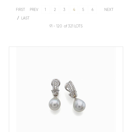
FIRST
PREV
1
2
3
4
5
6
NEXT
LAST
91 - 120 of 321 LOTS