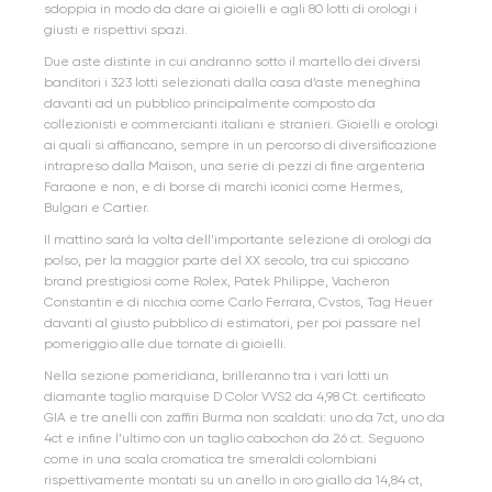
sdoppia in modo da dare ai gioielli e agli 80 lotti di orologi i
giusti e rispettivi spazi.
Due aste distinte in cui andranno sotto il martello dei diversi
banditori i 323 lotti selezionati dalla casa d’aste meneghina
davanti ad un pubblico principalmente composto da
collezionisti e commercianti italiani e stranieri. Gioielli e orologi
ai quali si affiancano, sempre in un percorso di diversificazione
intrapreso dalla Maison, una serie di pezzi di fine argenteria
Faraone e non, e di borse di marchi iconici come Hermes,
Bulgari e Cartier.
Il mattino sarà la volta dell’importante selezione di orologi da
polso, per la maggior parte del XX secolo, tra cui spiccano
brand prestigiosi come Rolex, Patek Philippe, Vacheron
Constantin e di nicchia come Carlo Ferrara, Cvstos, Tag Heuer
davanti al giusto pubblico di estimatori, per poi passare nel
pomeriggio alle due tornate di gioielli.
Nella sezione pomeridiana, brilleranno tra i vari lotti un
diamante taglio marquise D Color VVS2 da 4,98 Ct. certificato
GIA e tre anelli con zaffiri Burma non scaldati: uno da 7ct, uno da
4ct e infine l’ultimo con un taglio cabochon da 26 ct. Seguono
come in una scala cromatica tre smeraldi colombiani
rispettivamente montati su un anello in oro giallo da 14,84 ct,