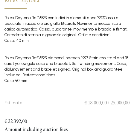
Rolex Daytona
Rolex Daytona Ref.16523 con indici in diamanti anno 1997.Cassa e
bracciale in acciaio e oro giallo 18 carati. Movimento meccanico a
carica automatica. Cassa, quadrante, movimento e bracciale firmati.
Corredato di scatola e garanzia originali. Ottime condizioni.
Cassa 40 mm
Rolex Daytona Ref.16523 diamond indexes, 1997. Stainless steel and 18
carat yellow gold case and bracelet. Self winding movement. Case,
dial,movement and bracelet signed. Original box and guarantee
included. Perfect conditions.
Case 40 mm
€ 18.000,00 / 25.000,00
Estimate
€ 22.392,00
Amount including auction fees