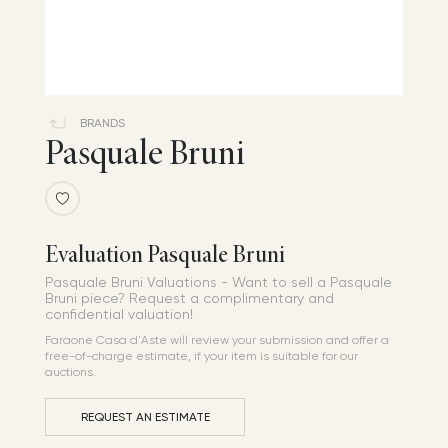
BRANDS
Pasquale Bruni
Evaluation Pasquale Bruni
Pasquale Bruni Valuations - Want to sell a Pasquale
Bruni piece? Request a complimentary and
confidential valuation!
Faraone Casa d'Aste will review your submission and offer a
free-of-charge estimate, if your item is suitable for our
auctions.
REQUEST AN ESTIMATE