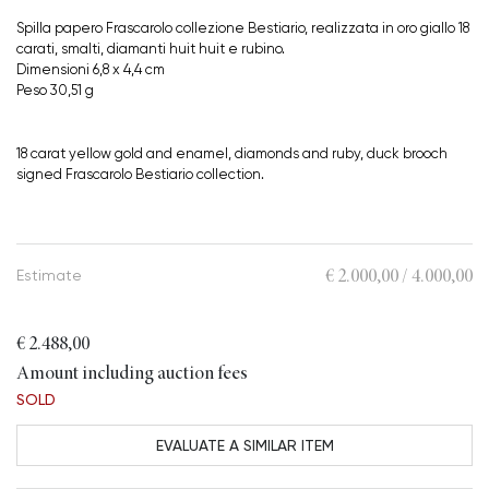
Spilla papero Frascarolo collezione Bestiario, realizzata in oro giallo 18
carati, smalti, diamanti huit huit e rubino.
Dimensioni 6,8 x 4,4 cm
Peso 30,51 g
18 carat yellow gold and enamel, diamonds and ruby, duck brooch
signed Frascarolo Bestiario collection.
€ 2.000,00 / 4.000,00
Estimate
€ 2.488,00
Amount including auction fees
SOLD
EVALUATE A SIMILAR ITEM