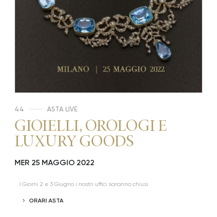
44
ASTA LIVE
GIOIELLI, OROLOGI E
LUXURY GOODS
MER
25 MAGGIO 2022
I Giorni 2 e 3 Giugno i nostri uffici saranno chiusi
ORARI ASTA